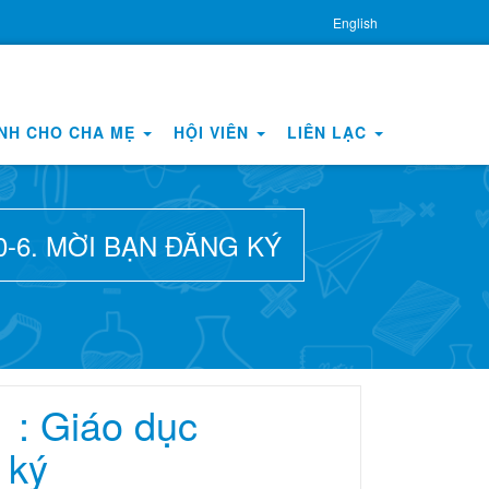
English
NH CHO CHA MẸ
HỘI VIÊN
LIÊN LẠC
-6. MỜI BẠN ĐĂNG KÝ
 : Giáo dục
 ký