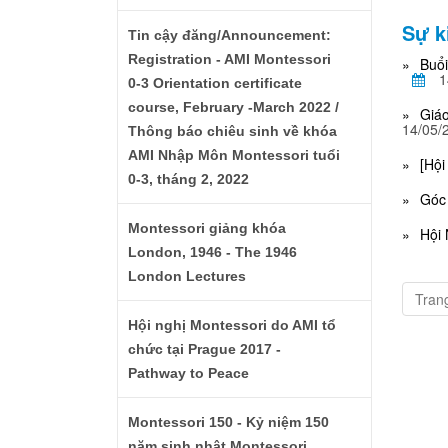
Sự k
Tin cậy đăng/Announcement:
Registration - AMI Montessori
Buổi
1
0-3 Orientation certificate
course, February -March 2022 /
Giáo
14/05/
Thông báo chiêu sinh về khóa
AMI Nhập Môn Montessori tuổi
[Hội
0-3, tháng 2, 2022
Góc 
Montessori giảng khóa
Hội 
London, 1946 - The 1946
London Lectures
Trang
Hội nghị Montessori do AMI tổ
chức tại Prague 2017 -
Pathway to Peace
Montessori 150 - Kỷ niệm 150
năm sinh nhật Montessori