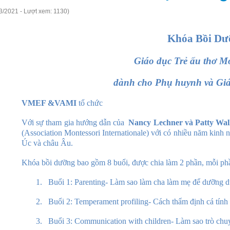
3/2021 - Lượt xem: 1130)
Khóa Bồi Dư
Giáo dục Trẻ ấu thơ Mo
dành cho Phụ huynh và Gi
VMEF &VAMI
tổ chức
Với sự tham gia hướng dẫn của
Nancy Lechner và Patty Wal
(Association Montessori Internationale) với có nhiều năm kinh n
Úc và châu Âu.
Khóa bồi dưỡng bao gồm 8 buổi, được chia làm 2 phần, mỗi phần
1.
Buổi 1: Parenting- Làm sao làm cha làm mẹ để dưỡng d
2.
Buổi 2: Temperament profiling- Cách thẩm định cá tính
3.
Buổi 3: Communication with children- Làm sao trò chu