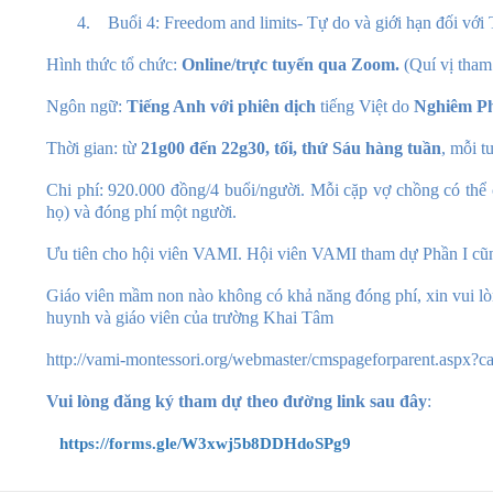
4.
Buổi 4: Freedom and limits- Tự do và giới hạn đối với 
Hình thức tổ chức:
Online/trực tuyến qua Zoom.
(Quí vị tham
Ngôn ngữ:
Tiếng Anh với phiên dịch
tiếng Việt do
Nghiêm P
Thời gian: từ
21g00 đến 22g30,
tối, thứ Sáu hàng tuần
, mỗi t
Chi phí: 920.000 đồng
/4 buổi/người. Mỗi cặp vợ chồng có thể
họ) và đóng phí một người.
Ưu tiên cho hội viên VAMI. Hội viên VAMI tham dự
Phần I
cũ
Giáo viên mầm non nào không có khả năng
đóng phí, xin vui l
huynh và giáo viên của trường Khai Tâm
http://vami-montessori.org/webmaster/cmspageforparent.aspx
Vui lòng đăng ký tham dự theo đường link sau đây
:
https://forms.gle/W3xwj5b8DDHdoSPg9