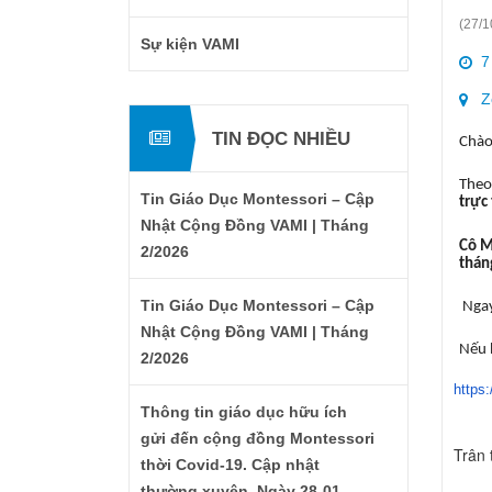
(27/1
Sự kiện VAMI
7
Z
TIN ĐỌC NHIỀU
Chào
Theo
Tin Giáo Dục Montessori – Cập
trực
Nhật Cộng Đồng VAMI | Tháng
Cô 
2/2026
thán
Tin Giáo Dục Montessori – Cập
Ngay
Nhật Cộng Đồng VAMI | Tháng
Nếu 
2/2026
https
Thông tin giáo dục hữu ích
gửi đến cộng đồng Montessori
Trân 
thời Covid-19. Cập nhật
thường xuyên. Ngày 28-01-