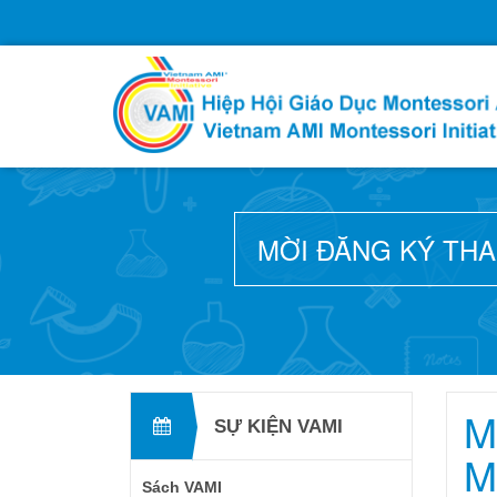
MỜI ĐĂNG KÝ TH
M
SỰ KIỆN VAMI
M
Sách VAMI