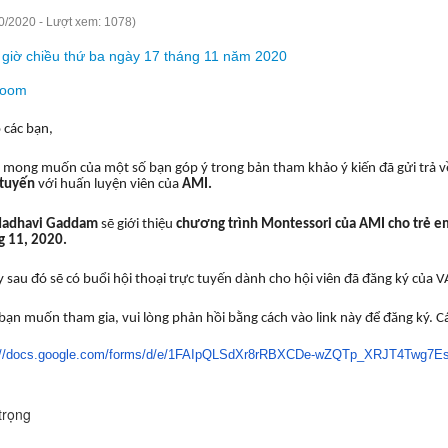
0/2020 - Lượt xem: 1078)
 giờ chiều thứ ba ngày 17 tháng 11 năm 2020
oom
 các bạn,
 mong muốn của một số bạn góp ý trong bản tham khảo ý kiến đã gửi trả 
 tuyến
với huấn luyện viên của
AMI.
Madhavi Gaddam
sẽ giới thiệu
chương trình Montessori của AMI cho trẻ e
g 11, 2020.
 sau đó sẽ có buổi hội thoại trực tuyến dành cho hội viên đã đăng ký của V
bạn muốn tham gia, vui lòng phản hồi bằng cách vào link này để đăng ký. 
://docs.google.com/forms/
d/e/1FAIpQLSdXr8rRBXCDe-wZQTp_
XRJT4Twg7E
trọng