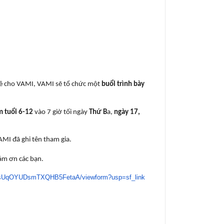
về cho VAMI, VAMI sẽ tổ chức một
buổi trình bày
m tuổi 6-12
vào 7 giờ tối ngày
Thứ B
a,
ngày
17,
AMI đã ghi tên tham gia.
Cám ơn các bạn.
sUqOYUDsmTXQHB5FetaA
/viewform?usp=sf_link