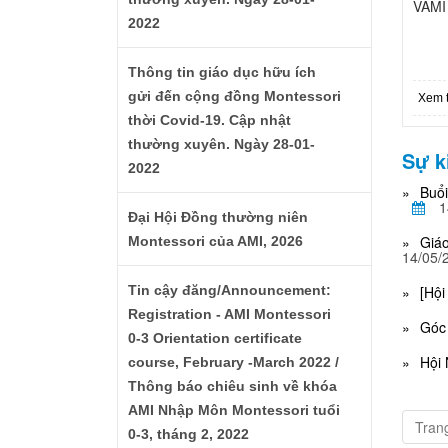
VAMI
2022
Thông tin giáo dục hữu ích
gửi đến cộng đồng Montessori
Xem 
thời Covid-19. Cập nhật
thường xuyên. Ngày 28-01-
Sự k
2022
Buổi
1
Đại Hội Đồng thường niên
Giáo
Montessori của AMI, 2026
14/05/
[Hội
Tin cậy đăng/Announcement:
Registration - AMI Montessori
Góc 
0-3 Orientation certificate
Hội 
course, February -March 2022 /
Thông báo chiêu sinh về khóa
AMI Nhập Môn Montessori tuổi
Trang
0-3, tháng 2, 2022