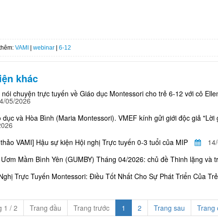
thêm:
VAMI
|
webinar
|
6-12
iện khác
 nói chuyện trực tuyến về Giáo dục Montessori cho trẻ 6-12 với cô Elle
4/05/2026
 dục và Hòa Bình (Maria Montessori). VMEF kính gửi giới độc giả "Lời 
2026
 thảo VAMI] Hậu sự kiện Hội nghị Trực tuyến 0-3 tuổi của MIP
14
Ươm Mầm Bình Yên (GUMBY) Tháng 04/2026: chủ đề Thinh lặng và trò
Nghị Trực Tuyến Montessori: Điều Tốt Nhất Cho Sự Phát Triển Của Trẻ
 1 / 2
Trang đầu
Trang trước
1
2
Trang sau
Trang 