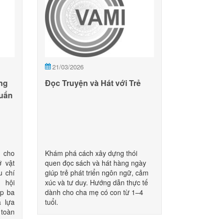
21/03/2026
ng
Đọc Truyện và Hát với Trẻ
uẩn
i cho
Khám phá cách xây dựng thói
 vật
quen đọc sách và hát hàng ngày
u chí
giúp trẻ phát triển ngôn ngữ, cảm
 hội
xúc và tư duy. Hướng dẫn thực tế
úp ba
dành cho cha mẹ có con từ 1–4
à lựa
tuổi.
 toàn