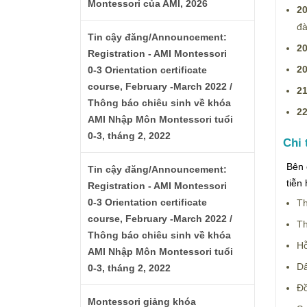
Montessori của AMI, 2026
20
đà
Tin cậy đăng/Announcement:
20
Registration - AMI Montessori
20
0-3 Orientation certificate
course, February -March 2022 /
21
Thông báo chiêu sinh về khóa
22
AMI Nhập Môn Montessori tuổi
0-3, tháng 2, 2022
Chi 
Bên 
Tin cậy đăng/Announcement:
tiễn
Registration - AMI Montessori
0-3 Orientation certificate
Th
course, February -March 2022 /
Th
Thông báo chiêu sinh về khóa
Hỗ
AMI Nhập Môn Montessori tuổi
Dấ
0-3, tháng 2, 2022
Đồ
Montessori giảng khóa