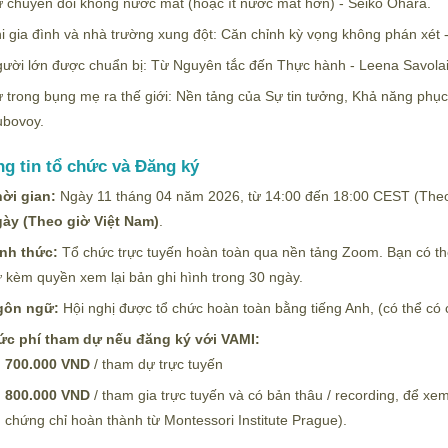
 chuyển đổi không nước mắt (hoặc ít nước mắt hơn) - Seiko Ohara.
i gia đình và nhà trường xung đột: Căn chỉnh kỳ vọng không phán xét
ười lớn được chuẩn bị: Từ Nguyên tắc đến Thực hành - Leena Savola
 trong bụng mẹ ra thế giới: Nền tảng của Sự tin tưởng, Khả năng phục h
bovoy.
g tin tổ chức và Đăng ký
ời gian:
Ngày 11 tháng 04 năm 2026, từ 14:00 đến 18:00 CEST (The
ày (Theo giờ Việt Nam)
.
nh thức:
Tổ chức trực tuyến hoàn toàn qua nền tảng Zoom. Bạn có thể
 kèm quyền xem lại bản ghi hình trong 30 ngày.
gôn ngữ:
Hội nghị được tổ chức hoàn toàn bằng tiếng Anh, (có thể có
c phí tham dự nếu đăng ký với VAMI:
700.000 VND
/ tham dự trực tuyến
800.000 VND
/ tham gia trực tuyến và có bản thâu / recording, để xe
chứng chỉ hoàn thành từ Montessori Institute Prague).