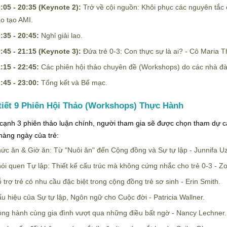
:05 - 20:35 (Keynote 2):
Trở về cội nguồn: Khôi phục các nguyên tắc c
o tạo AMI.
:35 - 20:45:
Nghỉ giải lao.
:45 - 21:15 (Keynote 3):
Đứa trẻ 0-3: Con thực sự là ai? - Cô Maria T
:15 - 22:45:
Các phiên hội thảo chuyên đề (Workshops) do các nhà đà
:45 - 23:00:
Tổng kết và Bế mạc.
tiết 9 Phiên Hội Thảo (Workshops) Thực Hành
cạnh 3 phiên thảo luận chính, người tham gia sẽ được chọn tham dự cá
 hàng ngày của trẻ:
ức ăn & Giờ ăn: Từ "Nuôi ăn" đến Cộng đồng và Sự tự lập - Junnifa U
ói quen Tự lập: Thiết kế cấu trúc mà không cứng nhắc cho trẻ 0-3 - Zo
 trợ trẻ có nhu cầu đặc biệt trong cộng đồng trẻ sơ sinh - Erin Smith.
u hiệu của Sự tự lập, Ngôn ngữ cho Cuộc đời - Patricia Wallner.
ng hành cùng gia đình vượt qua những điều bất ngờ - Nancy Lechner.