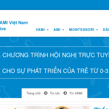
VAMI
AMI
MONTESSORI
DÀ
& CHƯƠNG TRÌNH HỘI NGHỊ TRỰC TU
 CHO SỰ PHÁT TRIỂN CỦA TRẺ TỪ 0-3
Trang chủ
Tin tức
Tin VAMI