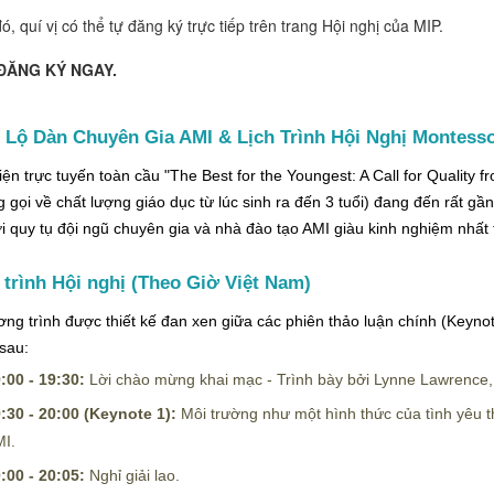
ó, quí vị có thể tự đăng ký trực tiếp trên trang Hội nghị của MIP.
ĐĂNG KÝ NGAY.
t Lộ Dàn Chuyên Gia AMI & Lịch Trình Hội Nghị Montesso
iện trực tuyến toàn cầu "The Best for the Youngest: A Call for Quality fr
g gọi về chất lượng giáo dục từ lúc sinh ra đến 3 tuổi) đang đến rất gầ
ơi quy tụ đội ngũ chuyên gia và nhà đào tạo AMI giàu kinh nghiệm nhất t
 trình Hội nghị (Theo Giờ Việt Nam)
ng trình được thiết kế đan xen giữa các phiên thảo luận chính (Keyno
sau:
:00 - 19:30:
Lời chào mừng khai mạc - Trình bày bởi Lynne Lawrence
:30 - 20:00 (Keynote 1):
Môi trường như một hình thức của tình yêu th
I.
:00 - 20:05:
Nghỉ giải lao.