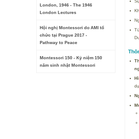
Sự
London, 1946 - The 1946
Kh
London Lectures
Ng
Hội nghị Montessori do AMI tổ
Từ
chức tại Prague 2017 -
Du
Pathway to Peace
Thôn
Montessori 150 - Kỷ niệm 150
Th
năm sinh nhật Montessori
ng
Hì
dự
N
Mứ