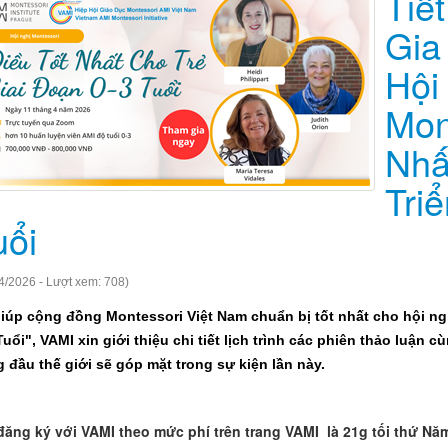
Tiế
Gia
Hội
Mon
Nhấ
Tri
uổi
4/2026 - Lượt xem: 708)
iúp cộng đồng Montessori Việt Nam chuẩn bị tốt nhất cho hội ngh
Tuổi", VAMI xin giới thiệu chi tiết lịch trình các phiên thảo luận
 đầu thế giới sẽ góp mặt trong sự kiện lần này.
đăng ký với VAMI theo mức phí trên trang VAMI là 21g tối thứ Năm