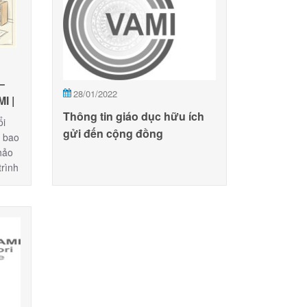
–
28/01/2022
I |
Thông tin giáo dục hữu ích
ổi
gửi đến cộng đồng
, bao
Montessori thời Covid-19.
hảo
Cập nhật thường xuyên.
trình
Ngày 28-01-2022