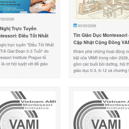
/03/2026
30/03/2026
 Nghị Trực Tuyến
Tin Giáo Dục Montessori 
tessori: Điều Tốt Nhất
Cập Nhật Cộng Đồng VAM
 Sự Phát Triển Của Trẻ
nghị trực tuyến "Điều Tốt Nhất
Tháng 3/2026
Khi Sinh Ra Đến 3 Tuổi
Trẻ Giai Đoạn 0-3 Tuổi" do
Khám phá những hoạt động n
essori Institute Prague tổ
bật của VAMI trong năm 2026
 là cơ hội tuyệt vời để giáo
gồm các buổi bồi dưỡng, hội t
 và cha mẹ thấu hiểu nhu cầu
giáo dục 0-3, 6-12 và chương 
 triển của trẻ. Sự kiện quy tụ
kết nối cộng đồng Montessori.
chuyên gia AMI hàng đầu,
 đến những giải pháp thực tế
hành trình đồng hành cùng