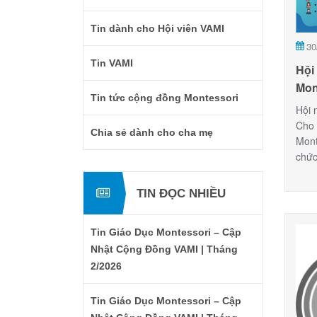
Tin dành cho Hội viên VAMI
30
Tin VAMI
Hội
Mon
Tin tức cộng đồng Montessori
Cho
Hội 
Từ 
Cho 
Chia sẻ dành cho cha mẹ
Mont
chức
viên
phát
TIN ĐỌC NHIỀU
các 
mang
Tin Giáo Dục Montessori – Cập
cho 
con.
Nhật Cộng Đồng VAMI | Tháng
2/2026
Tin Giáo Dục Montessori – Cập