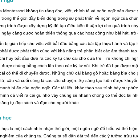
n ngữ
a Montessori không tin rằng đọc, viết, chính tả và ngôn ngữ nên được
 trong thế giới đầy biến động trong sự phát triển về ngôn ngữ của chú
ng trình được xây dựng kỹ để tạo điều kiện thuận lợi cho quá trình này
 ngày càng được hoàn thiện thông qua các hoạt động như bài hát, trò 
n bị gián tiếp cho việc viết bắt đầu bằng các bài tập thực hành và tập
phải được phát triển cùng với khả năng trẻ phân biệt các âm thanh tạ
chỉ huy bắt đầu đưa ra các ký tự chữ cái cho đứa trẻ. Trẻ không chỉ n
 được chúng bằng cách lần theo các ký tự nổi. Khi trẻ đã học được mộ
cái có thể di chuyển được. Những chữ cái bằng gỗ hoặc bằng bìa cho p
từ, câu và cuối cùng là các câu chuyện. Sự sáng tạo luôn được khuyến k
mạnh bí ẩn của ngôn ngữ. Các tài liệu khác theo sau trình bày sự ph
 mình đã viết ra cái gì, nhờ vậy chúng sẽ nhanh chóng có thể đọc lại 
năng tự đọc sách và đọc cho người khác.
n học
 học là một cách nhìn nhận thế giới, một ngôn ngữ để hiểu và thể hiện
 nghiệm của chúng ta. Chúng ta sẽ dẫn dắt trẻ đến các ý tưởng trừu 