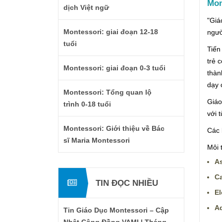
Mon
dịch Việt ngữ
"Giá
Montessori: giai đoạn 12-18
ngườ
tuổi
Tiến
trẻ 
Montessori: giai đoạn 0-3 tuổi
thàn
dạy 
Montessori: Tổng quan lộ
Giáo
trình 0-18 tuổi
với 
Montessori: Giới thiệu về Bác
Các 
sĩ Maria Montessori
Môi 
As
Ca
TIN ĐỌC NHIỀU
E
A
Tin Giáo Dục Montessori – Cập