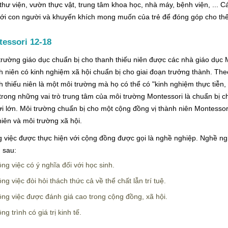
thư viện, vườn thực vật, trung tâm khoa học, nhà máy, bệnh viện, ... 
với con người và khuyến khích mong muốn của trẻ để đóng góp cho thế 
essori 12-18
trường giáo dục chuẩn bị cho thanh thiếu niên được các nhà giáo dục 
h niên có kinh nghiệm xã hội chuẩn bị cho giai đoạn trưởng thành. The
h thiếu niên là một môi trường mà họ có thể có "kinh nghiệm thực tiễn,
trong những vai trò trung tâm của môi trường Montessori là chuẩn bị c
i lớn. Môi trường chuẩn bị cho một cộng đồng vị thành niên Montessori
hiên và môi trường xã hội.
 việc được thực hiện với cộng đồng được gọi là nghề nghiệp. Nghề ngh
 sau:
ng việc có ý nghĩa đối với học sinh.
ng việc đòi hỏi thách thức cả về thể chất lẫn trí tuệ.
ng việc được đánh giá cao trong cộng đồng, xã hội.
ng trình có giá trị kinh tế.