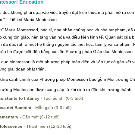
tessori Education
o dục không phải dựa vào việc truyền đạt kiến thức mà phải mở ra co
i." – Tiến sĩ Maria Montessori
 sĩ Maria Montessori, bác sĩ, nhà nhân chủng học và nhà sư phạm, đ
có cùng tôn giáo, nền tảng văn hóa và điều kiện kinh tế. Quan sát của b
h đã đúc rút ra một hệ thống nguyên tắc triết học, tâm lý và sư phạm. 
của bà được biết đến bằng cái tên Phương pháp Giáo dục Montessori.
 dục Montessori là một phương pháp toàn diện và liên tục có gắn kết vớ
từng giai đoạn phát triển.
khía cạnh chính của Phương pháp Montessori bao gồm Môi trường Chuẩ
trường Montessori được cung cấp từ khi sinh ra đến khi trưởng thành:
sistants to Infancy
- Tuổi ấu nhi (0-3 tuổi)
sa dei Bambini
- Mẫu giáo (3-6 tuổi)
lementary
- Cấp một (6-12 tuổi)
dolescence
- Thành niên (12-18 tuổi)