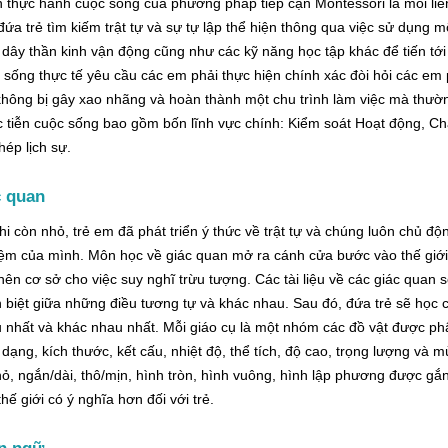
 thực hành cuộc sống của phương pháp tiếp cận Montessori là mối liê
đứa trẻ tìm kiếm trật tự và sự tự lập thể hiện thông qua việc sử dụng mộ
n dây thần kinh vận động cũng như các kỹ năng học tập khác để tiến tới 
 sống thực tế yêu cầu các em phải thực hiện chính xác đòi hỏi các em p
hông bị gây xao nhãng và hoàn thành một chu trình làm việc mà thườn
 tiễn cuộc sống bao gồm bốn lĩnh vực chính: Kiểm soát Hoạt động, Ch
hép lịch sự.
c quan
hi còn nhỏ, trẻ em đã phát triển ý thức về trật tự và chúng luôn chủ độn
ệm của mình. Môn học về giác quan mở ra cánh cửa bước vào thế giới, 
nên cơ sở cho việc suy nghĩ trừu tượng. Các tài liệu về các giác quan 
 biệt giữa những điều tương tự và khác nhau. Sau đó, đứa trẻ sẽ học c
 nhất và khác nhau nhất. Mỗi giáo cụ là một nhóm các đồ vật được ph
 dạng, kích thước, kết cấu, nhiệt độ, thể tích, độ cao, trọng lượng và 
hỏ, ngắn/dài, thô/mịn, hình tròn, hình vuông, hình lập phương được gắ
thế giới có ý nghĩa hơn đối với trẻ.