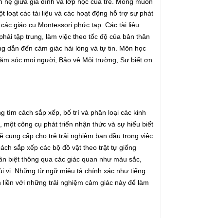
n hệ giữa gia đình và lớp học của trẻ. Mong muốn
t loạt các tài liệu và các hoạt động hỗ trợ sự phát
các giáo cụ Montessori phức tạp. Các tài liệu
hải tập trung, làm việc theo tốc độ của bản thân
g dẫn đến cảm giác hài lòng và tự tin. Môn học
ăm sóc mọi người, Bảo vệ Môi trường, Sự biết ơn
g tìm cách sắp xếp, bố trí và phân loại các kinh
một công cụ phát triển nhận thức và sự hiểu biết
sẽ cung cấp cho trẻ trải nghiệm ban đầu trong việc
ách sắp xếp các bộ đồ vật theo trật tự giống
ân biệt thông qua các giác quan như màu sắc,
mùi vị. Những từ ngữ miêu tả chính xác như tiếng
n liền với những trải nghiệm cảm giác này để làm