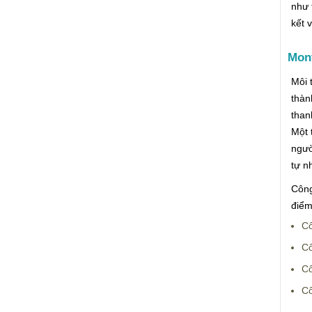
như 
kết 
Mont
Môi 
thàn
than
Một 
ngườ
tự n
Công
điểm
Cô
Cô
Cô
Cô