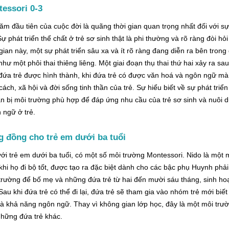
essori 0-3
ăm đầu tiên của cuộc đời là quãng thời gian quan trọng nhất đối với s
Sự phát triển thể chất ở trẻ sơ sinh thật là phi thường và rõ ràng đòi 
 gian này, một sự phát triển sâu xa và ít rõ ràng đang diễn ra bên trong
như một phôi thai thiêng liêng. Một giai đoạn thụ thai thứ hai xảy ra sa
đứa trẻ được hình thành, khi đứa trẻ có được văn hoá và ngôn ngữ mà bé
 cách, xã hội và đời sống tinh thần của trẻ. Sự hiểu biết về sự phát triể
n bị môi trường phù hợp để đáp ứng nhu cầu của trẻ sơ sinh và nuôi d
 ngữ ở trẻ.
 đồng cho trẻ em dưới ba tuổi
với trẻ em dưới ba tuổi, có một số môi trường Montessori. Nido là một 
khi họ đi bộ tốt, được tạo ra đặc biệt dành cho các bậc phụ Huynh phả
trường để bố mẹ và những đứa trẻ từ hai đến mười sáu tháng, sinh ho
 Sau khi đứa trẻ có thể đi lại, đứa trẻ sẽ tham gia vào nhóm trẻ mới biế
và khả năng ngôn ngữ. Thay vì không gian lớp học, đây là một môi trườn
những đứa trẻ khác.