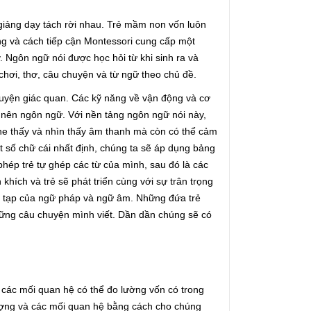
 giảng dạy tách rời nhau. Trẻ mầm non vốn luôn
ng và cách tiếp cận Montessori cung cấp một
. Ngôn ngữ nói được học hỏi từ khi sinh ra và
chơi, thơ, câu chuyện và từ ngữ theo chủ đề.
 luyện giác quan. Các kỹ năng về vận động và cơ
o nên ngôn ngữ. Với nền tảng ngôn ngữ nói này,
ghe thấy và nhìn thấy âm thanh mà còn có thể cảm
t số chữ cái nhất định, chúng ta sẽ áp dụng bảng
hép trẻ tự ghép các từ của mình, sau đó là các
hích và trẻ sẽ phát triển cùng với sự trân trọng
ức tạp của ngữ pháp và ngữ âm. Những đứa trẻ
những câu chuyện mình viết. Dần dần chúng sẽ có
 các mối quan hệ có thể đo lường vốn có trong
tượng và các mối quan hệ bằng cách cho chúng