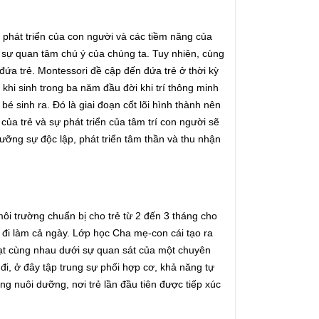
ự phát triển của con người và các tiềm năng của
hỏi sự quan tâm chú ý của chúng ta. Tuy nhiên, cùng
 đứa trẻ. Montessori đề cập đến đứa trẻ ở thời kỳ
u khi sinh trong ba năm đầu đời khi trí thông minh
 sinh ra. Đó là giai đoạn cốt lõi hình thành nên
n của trẻ và sự phát triển của tâm trí con người sẽ
ưỡng sự độc lập, phát triển tâm thần và thu nhận
môi trường chuẩn bị cho trẻ từ 2 đến 3 tháng cho
i đi làm cả ngày. Lớp học Cha mẹ-con cái tạo ra
ạt cùng nhau dưới sự quan sát của một chuyên
t đi, ở đây tập trung sự phối hợp cơ, khả năng tự
g nuôi dưỡng, nơi trẻ lần đầu tiên được tiếp xúc