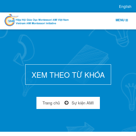
English
TOGGLE
MENU
NAVIGATION
XEM THEO TỪ KHÓA
Trang chủ
Sự kiện AMI